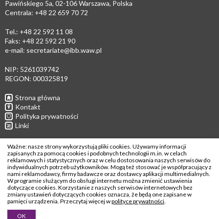
Pawińskiego 5a, 02-106 Warszawa, Polska
Centrala: +48 22 659 70 72
Tel.: +48 22 592 11 08
Faks: +48 22 592 21 90
e-mail:
secretariate@ibb.waw.pl
NIP: 5261039742
REGON: 000325819
Strona główna
Kontakt
Polityka prywatności
Linki
Follow us
Ważne: nasze strony wykorzystują pliki cookies. Używamy informacji
zapisanych za pomocą cookies i podobnych technologii m.in. w celach
reklamowych i statystycznych oraz w celu dostosowania naszych serwisów do
indywidualnych potrzeb użytkowników. Mogą też stosować je współpracujący z
nami reklamodawcy, firmy badawcze oraz dostawcy aplikacji multimedialnych.
W programie służącym do obsługi internetu można zmienić ustawienia
Copyright © 2026
dotyczące cookies. Korzystanie z naszych serwisów internetowych bez
zmiany ustawień dotyczących cookies oznacza, że będą one zapisane w
Institute of Biochemistry and Biophysics
pamięci urządzenia. Przeczytaj więcej w
polityce prywatności
.
Polish Academy of Sciences
OK